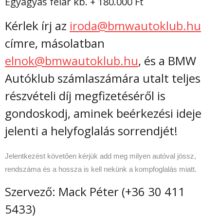
Egyágyas felár kb. + 180.000 Ft
Kérlek írj az
iroda@bmwautoklub.hu
címre, másolatban
elnok@bmwautoklub.hu
, és a BMW
Autóklub számlaszámára utalt teljes
részvételi díj megfizetéséről is
gondoskodj, aminek beérkezési ideje
jelenti a helyfoglalás sorrendjét!
Jelentkezést követően kérjük add meg milyen autóval jössz,
rendszáma és a hossza is kell nekünk a kompfoglalás miatt.
Szervező: Mack Péter (+36 30 411
5433)