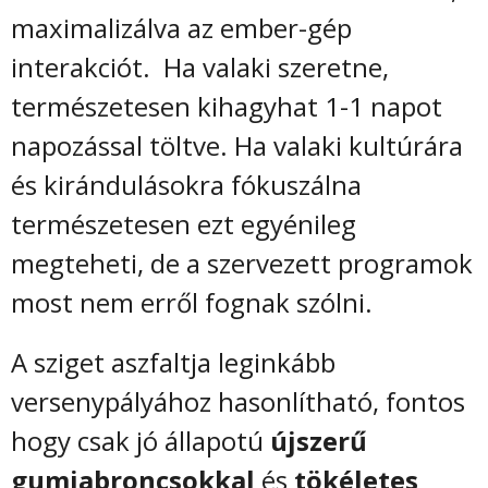
maximalizálva az ember-gép
interakciót. Ha valaki szeretne,
természetesen kihagyhat 1-1 napot
napozással töltve. Ha valaki kultúrára
és kirándulásokra fókuszálna
természetesen ezt egyénileg
megteheti, de a szervezett programok
most nem erről fognak szólni.
A sziget aszfaltja leginkább
versenypályához hasonlítható, fontos
hogy csak jó állapotú
újszerű
gumiabroncsokkal
és
tökéletes