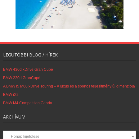
LEGUTÓBBI BLOG / HÍREK
BMW 430d xDrive Gran Cupé
BMW 220d GranCupé
A BMW i5 M60 xDrive Touring – A luxus és a sportos teljesítmény új dimenziója
BMW iX2
BMW M4 Competition Cabrio
ARCHÍVUM
Archívum