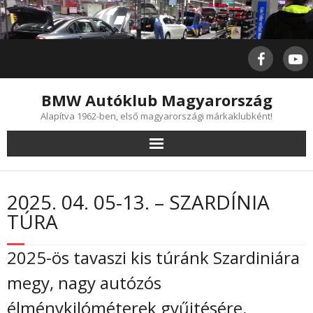
Skip
to
content
BMW Autóklub Magyarország
Alapítva 1962-ben, első magyarországi márkaklubként!
2025. 04. 05-13. – SZARDÍNIA
TÚRA
2025-ös tavaszi kis túránk Szardiniára
megy, nagy autózós
élménykilóméterek gyűjtésére.