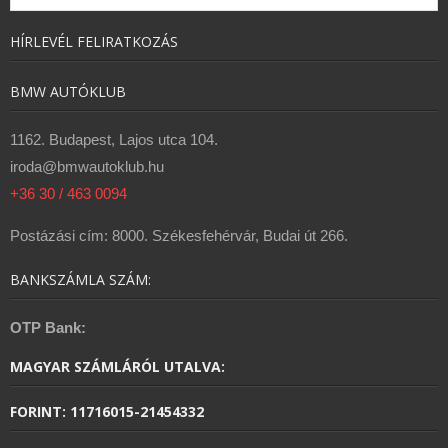
HÍRLEVÉL FELIRATKOZÁS
BMW AUTÓKLUB
1162. Budapest, Lajos utca 104.
iroda@bmwautoklub.hu
+36 30 / 463 0094
Postázási cím: 8000. Székesfehérvár, Budai út 266.
BANKSZÁMLA SZÁM:
OTP Bank:
MAGYAR SZÁMLÁRÓL UTALVA:
FORINT: 11716015-21454332