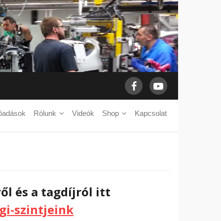
őadások
Rólunk
Videók
Shop
Kapcsolat
l és a tagdíjról itt
i-szintjeink