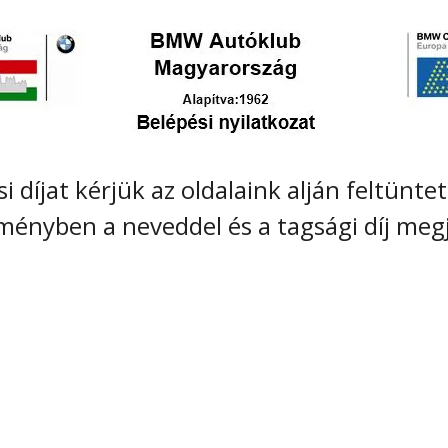
ési díjat kérjük az oldalaink alján feltün
eményben a neveddel és a tagsági díj meg