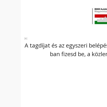
￼
A tagdíjat és az egyszeri belép
ban fizesd be, a közl