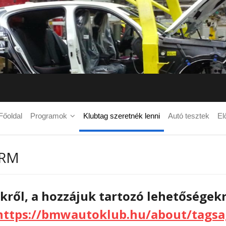
Főoldal
Programok
Klubtag szeretnék lenni
Autó tesztek
El
CRM
kről, a hozzájuk tartozó lehetőségekrő
https://bmwautoklub.hu/about/tagsag