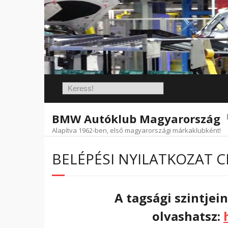
Skip
to
content
BMW Autóklub Magyarország
Alapítva 1962-ben, első magyarországi márkaklubként!
BELÉPÉSI NYILATKOZAT 
A tagsági szintjein
olvashatsz: