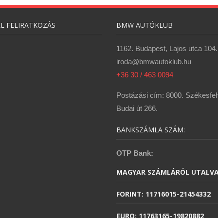
ÉL FELIRATKOZÁS
BMW AUTÓKLUB
1162. Budapest, Lajos utca 104.
iroda@bmwautoklub.hu
+36 30 / 463 0094
Postázási cím: 8000. Székesfeh
Budai út 266.
BANKSZÁMLA SZÁM:
OTP Bank:
MAGYAR SZÁMLÁRÓL UTALVA
FORINT: 11716015-21454332
EURO: 11763165-19820882