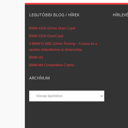
LEGUTÓBBI BLOG / HÍREK
HÍRLEV
BMW 430d xDrive Gran Cupé
BMW 220d GranCupé
A BMW i5 M60 xDrive Touring – A luxus és a
sportos teljesítmény új dimenziója
BMW iX2
BMW M4 Competition Cabrio
ARCHÍVUM
Archívum